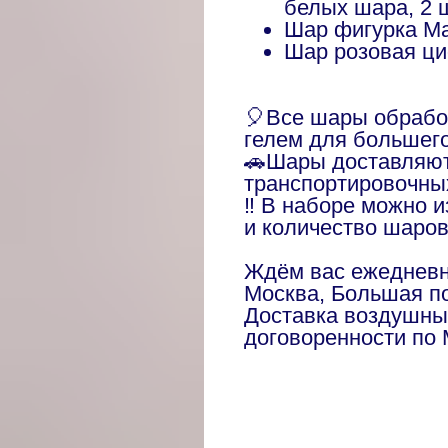
белых шара, 2 
Шар фигурка М
Шар розовая ци
🎈Все шары обраб
гелем для большег
🚗Шары доставляют
транспортировочны
‼️ В наборе можно 
и количество шаро
Ждём вас ежедневно
Москва, Большая по
Доставка воздушны
договоренности по 