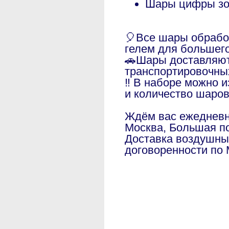
Шары цифры зо
🎈Все шары обраб
гелем для большег
🚗Шары доставляют
транспортировочны
‼️ В наборе можно 
и количество шаро
Ждём вас ежедневно
Москва, Большая по
Доставка воздушны
договоренности по 