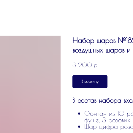
Набор шаров №182
воздушных шаров и
р.
3 200
В корзину
В состав набора вхо
Фонтан из 10 ро
фуше, 3 розовых
Шар цифра розо