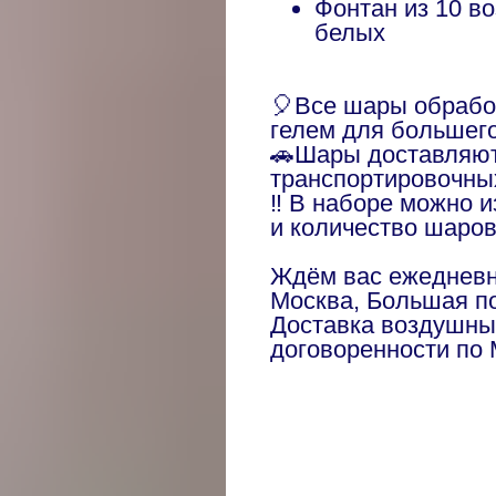
Фонтан из 10 в
белых
🎈Все шары обраб
гелем для большег
🚗Шары доставляют
транспортировочны
‼️ В наборе можно 
и количество шаро
Ждём вас ежедневно
Москва, Большая по
Доставка воздушны
договоренности по 