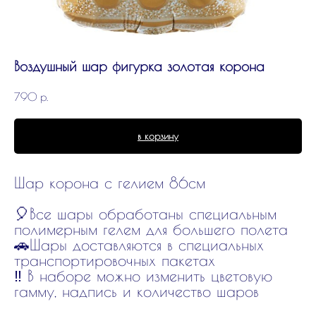
Воздушный шар фигурка золотая корона
790
р.
в корзину
Шар корона с гелием 86см
🎈Все шары обработаны специальным
полимерным гелем для большего полета
🚗Шары доставляются в специальных
транспортировочных пакетах
‼️ В наборе можно изменить цветовую
гамму, надпись и количество шаров