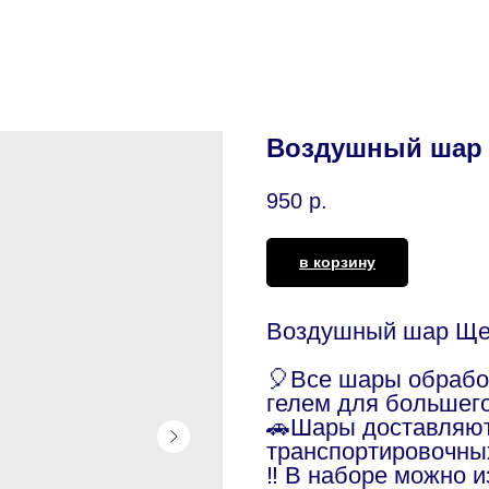
Воздушный шар 
950
р.
в корзину
Воздушный шар Щен
🎈Все шары обраб
гелем для большег
🚗Шары доставляют
транспортировочны
‼️ В наборе можно 