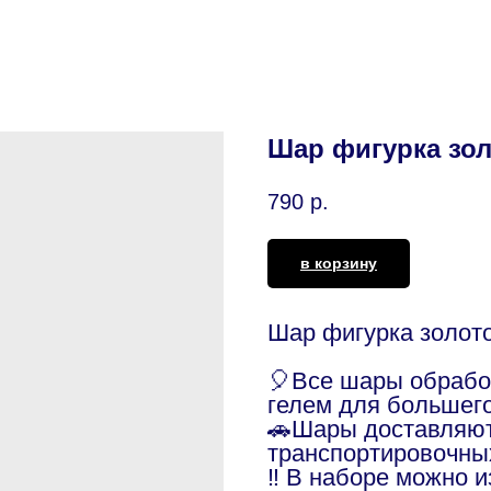
Шар фигурка зол
790
р.
в корзину
Шар фигурка золото
🎈Все шары обраб
гелем для большег
🚗Шары доставляют
транспортировочны
‼️ В наборе можно 