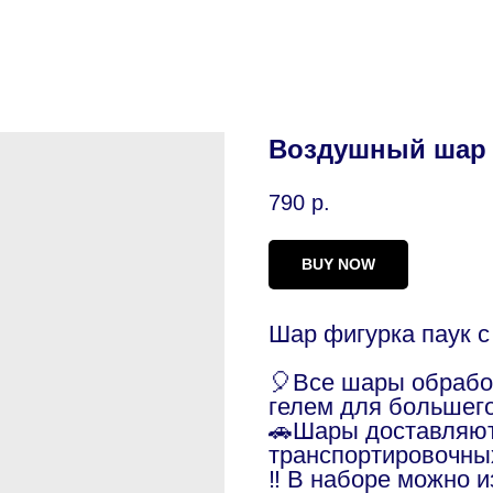
Воздушный шар 
790
р.
BUY NOW
Шар фигурка паук с
🎈Все шары обраб
гелем для большег
🚗Шары доставляют
транспортировочны
‼️ В наборе можно 