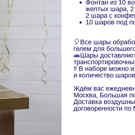
Фонтан из 10 в
желтых шара, 2
2 шара с конфет
10 шаров под п
🎈Все шары обраб
гелем для большег
🚗Шары доставляют
транспортировочны
‼️ В наборе можно 
и количество шаро
Ждём вас ежедневно
Москва, Большая по
Доставка воздушны
договоренности по 