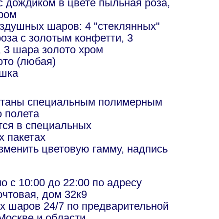
с дождиком в цвете пыльная роза,
хром
оздушных шаров: 4 "стеклянных"
оза с золотым конфетти, 3
 3 шара золото хром
то (любая)
ошка
отаны специальным полимерным
о полета
ся в специальных
х пакетах
изменить цветовую гамму, надпись
в
 с 10:00 до 22:00 по адресу
чтовая, дом 32к9
х шаров 24/7 по предварительной
Москве и области