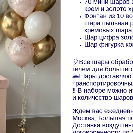
70 мини шаров 
крем и золото 
Фонтан из 10 в
шара пыльная р
кремовых шара,
Шар цифра золо
Шар фигурка к
🎈Все шары обраб
гелем для большег
🚗Шары доставляют
транспортировочны
‼️ В наборе можно 
и количество шаро
Ждём вас ежедневно
Москва, Большая по
Доставка воздушны
договоренности по 