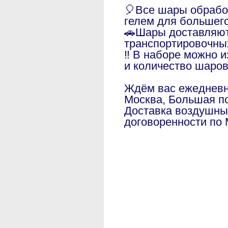
🎈Все шары обраб
гелем для большег
🚗Шары доставляют
транспортировочны
‼️ В наборе можно 
и количество шаро
Ждём вас ежедневно
Москва, Большая по
Доставка воздушны
договоренности по 