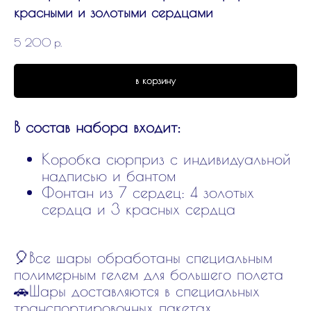
красными и золотыми сердцами
5 200
р.
в корзину
В состав набора входит:
Коробка сюрприз с индивидуальной
надписью и бантом
Фонтан из 7 сердец: 4 золотых
сердца и 3 красных сердца
🎈Все шары обработаны специальным
полимерным гелем для большего полета
🚗Шары доставляются в специальных
транспортировочных пакетах