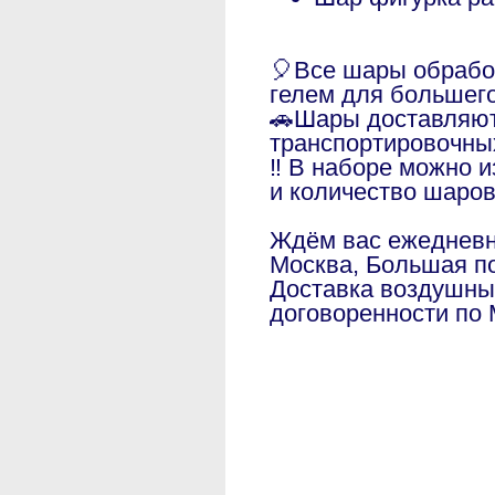
🎈Все шары обраб
гелем для большег
🚗Шары доставляют
транспортировочны
‼️ В наборе можно 
и количество шаро
Ждём вас ежедневно
Москва, Большая по
Доставка воздушны
договоренности по 