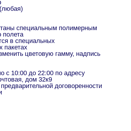
р
(любая)
отаны специальным полимерным
о полета
ся в специальных
х пакетах
изменить цветовую гамму, надпись
в
 с 10:00 до 22:00 по адресу
чтовая, дом 32к9
 предварительной договоренности
и