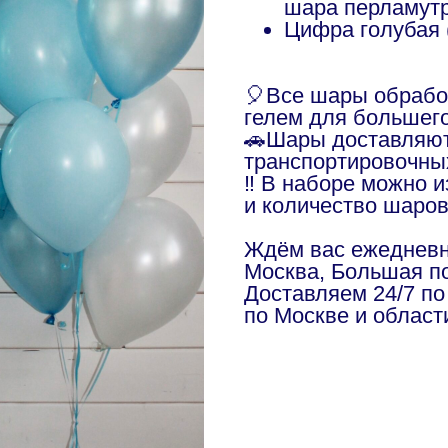
шара перламут
Цифра голубая 
🎈Все шары обраб
гелем для большег
🚗Шары доставляют
транспортировочны
‼️ В наборе можно 
и количество шаро
Ждём вас ежедневно
Москва, Большая по
Доставляем 24/7 по
по Москве и област