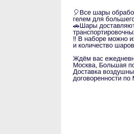
🎈Все шары обраб
гелем для большег
🚗Шары доставляют
транспортировочны
‼️ В наборе можно 
и количество шаро
Ждём вас ежедневно
Москва, Большая по
Доставка воздушны
договоренности по 