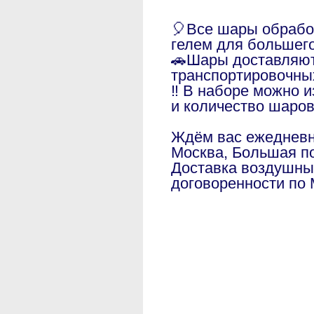
🎈Все шары обраб
гелем для большег
🚗Шары доставляют
транспортировочны
‼️ В наборе можно 
и количество шаро
Ждём вас ежедневно
Москва, Большая по
Доставка воздушны
договоренности по 