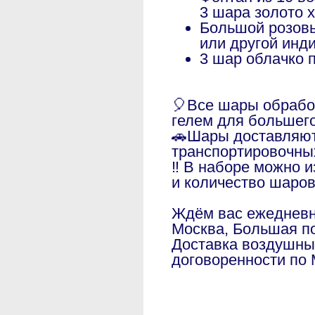
3 шара золото 
Большой розовы
или другой инд
3 шар облачко 
🎈Все шары обраб
гелем для большег
🚗Шары доставляют
транспортировочны
‼️ В наборе можно 
и количество шаро
Ждём вас ежедневно
Москва, Большая по
Доставка воздушны
договоренности по 