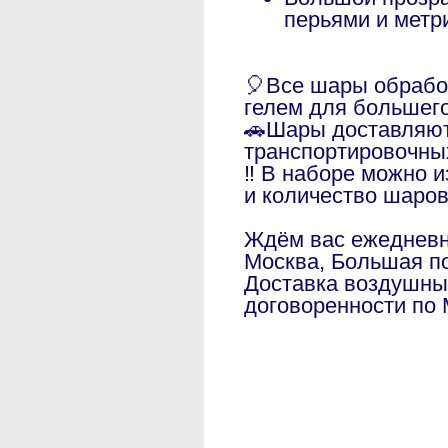
перьями и метр
🎈Все шары обраб
гелем для большег
🚗Шары доставляют
транспортировочны
‼️ В наборе можно 
и количество шаро
Ждём вас ежедневно
Москва, Большая по
Доставка воздушны
договоренности по 