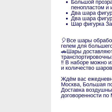
Большой прозра
пенопластом и 
Два шара фигур
Два шара фигур
Шар фигурка З
🎈Все шары обраб
гелем для большег
🚗Шары доставляют
транспортировочны
‼️ В наборе можно 
и количество шаро
Ждём вас ежедневно
Москва, Большая по
Доставка воздушны
договоренности по 