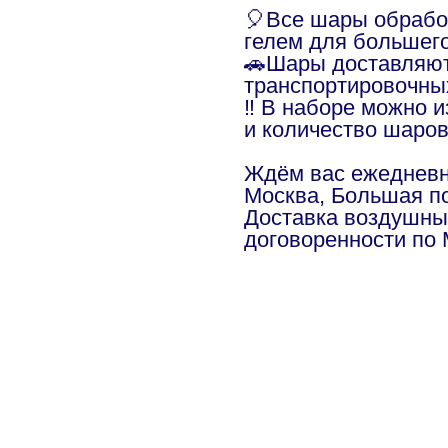
🎈Все шары обраб
гелем для большег
🚗Шары доставляют
транспортировочны
‼️ В наборе можно 
и количество шаро
Ждём вас ежедневно
Москва, Большая по
Доставка воздушны
договоренности по 