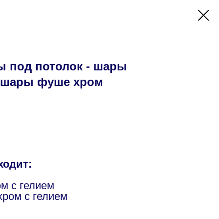
 под потолок - шары
 шары фуше хром
ходит:
м с гелием
ром с гелием