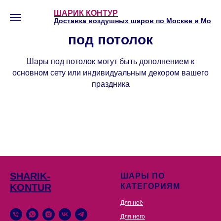
ШАРИК КОНТУР
Воздушные шары с гелием
Доставка воздушных шаров по Москве и Мо
под потолок
Шары под потолок могут быть дополнением к
основном сету или индивидуальным декором вашего
праздника
SHARIK-
ШАРЫ ПО
KONTUR
КАТЕГОРИЯМ
Для неё
Для него